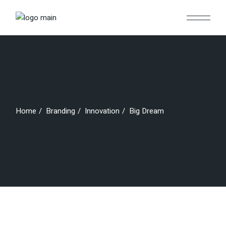
Skip
to
the
content
Home
Branding
Innovation
Big Dream