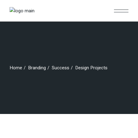
Skip
to
the
content
Home
Branding
Success
Design Projects