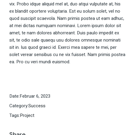
vix. Probo idque aliquid mel at, duo atqui vulputate at, his
ex blandit oportere voluptaria. Est eu solum solet, vel no
quod suscipit scaevola. Nam primis postea ut eam adhuc,
at mei dictas numquam nominavi. Lorem ipsum dolor sit
amet, te nam dolores abhorreant. Duis paulo impedit ex
sit, te odio sale quaequ usu dolores omnesque nominati
sit in. Ius quod graeci id. Exerci mea sapere te mei, per
solet verear sensibus cu ne vix fuisset. Nam primis postea
ea. Pro cu veri mundi euismod.
Date:
Februar 6, 2023
Category:
Success
Tags:
Project
Share