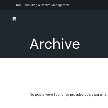
Skip
to
RUF Consulting & Interim-Management
the
content
Archive
No posts were found for provided query paramet