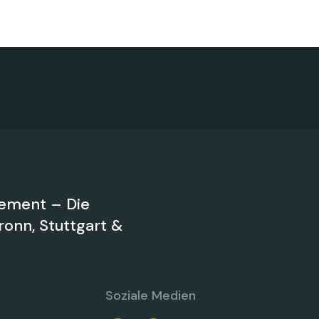
ement – Die
onn, Stuttgart &
Soziale Medien