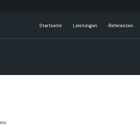
Startseite
Leistungen
Referenzen
Strategieberatung
Interim-Management
Turnaround
Controlling Beratung
ers.